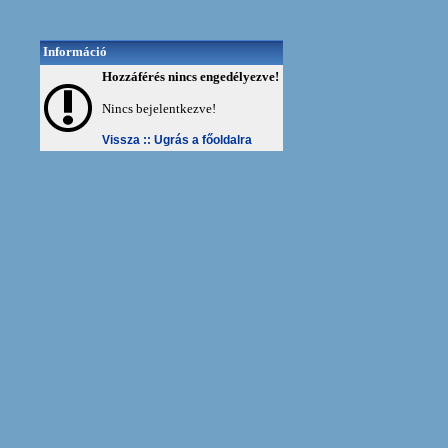
Információ
Hozzáférés nincs engedélyezve!
Nincs bejelentkezve!
Vissza ::
Ugrás a főoldalra