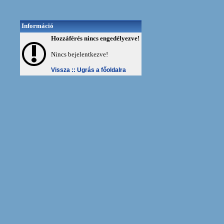
Információ
Hozzáférés nincs engedélyezve!
Nincs bejelentkezve!
Vissza ::
Ugrás a főoldalra