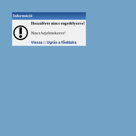
Információ
Hozzáférés nincs engedélyezve!
Nincs bejelentkezve!
Vissza ::
Ugrás a főoldalra