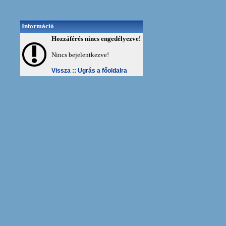
Információ
Hozzáférés nincs engedélyezve!
Nincs bejelentkezve!
Vissza ::
Ugrás a főoldalra