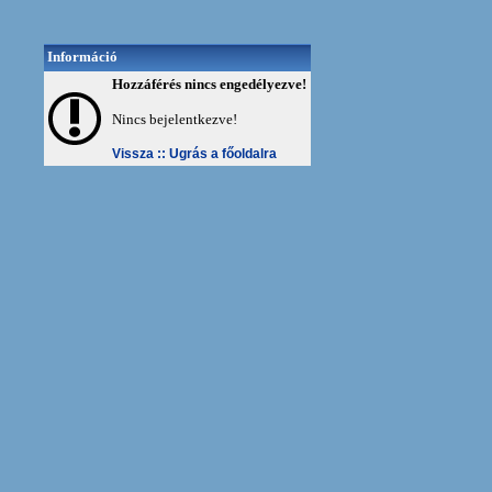
Információ
Hozzáférés nincs engedélyezve!
Nincs bejelentkezve!
Vissza ::
Ugrás a főoldalra