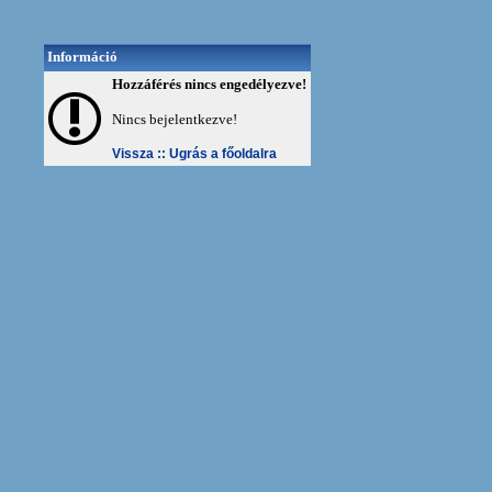
Információ
Hozzáférés nincs engedélyezve!
Nincs bejelentkezve!
Vissza ::
Ugrás a főoldalra