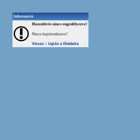
Információ
Hozzáférés nincs engedélyezve!
Nincs bejelentkezve!
Vissza ::
Ugrás a főoldalra