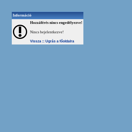
Információ
Hozzáférés nincs engedélyezve!
Nincs bejelentkezve!
Vissza ::
Ugrás a főoldalra