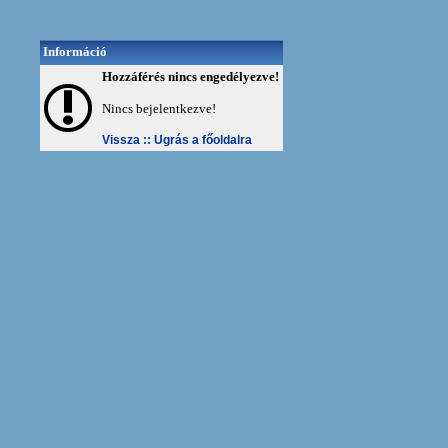
Információ
Hozzáférés nincs engedélyezve!
Nincs bejelentkezve!
Vissza ::
Ugrás a főoldalra