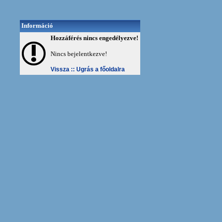
Információ
Hozzáférés nincs engedélyezve!
Nincs bejelentkezve!
Vissza ::
Ugrás a főoldalra