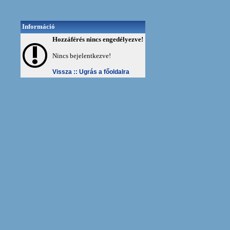
Információ
Hozzáférés nincs engedélyezve!
Nincs bejelentkezve!
Vissza ::
Ugrás a főoldalra