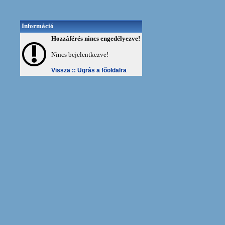
Információ
Hozzáférés nincs engedélyezve!
Nincs bejelentkezve!
Vissza ::
Ugrás a főoldalra