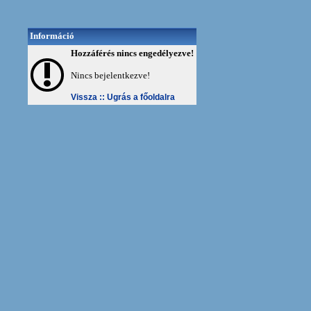
Információ
Hozzáférés nincs engedélyezve!
Nincs bejelentkezve!
Vissza ::
Ugrás a főoldalra