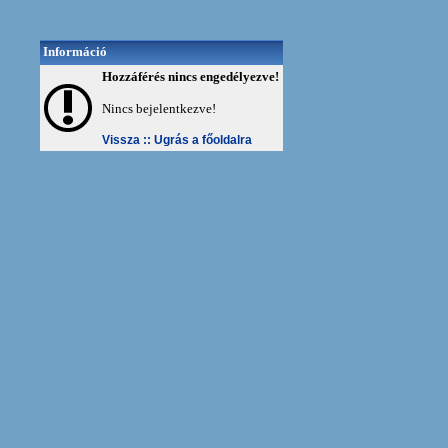
Információ
Hozzáférés nincs engedélyezve!
Nincs bejelentkezve!
Vissza ::
Ugrás a főoldalra