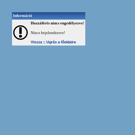
Információ
Hozzáférés nincs engedélyezve!
Nincs bejelentkezve!
Vissza ::
Ugrás a főoldalra