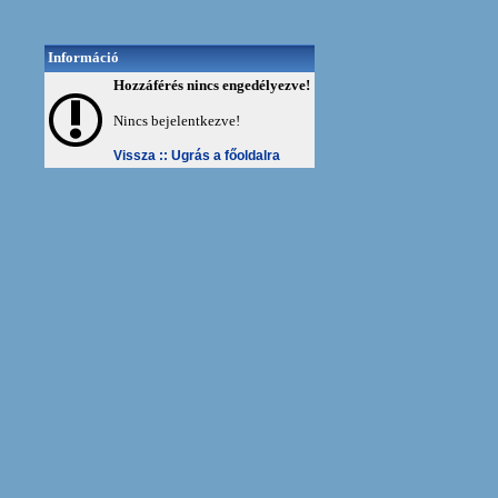
Információ
Hozzáférés nincs engedélyezve!
Nincs bejelentkezve!
Vissza ::
Ugrás a főoldalra