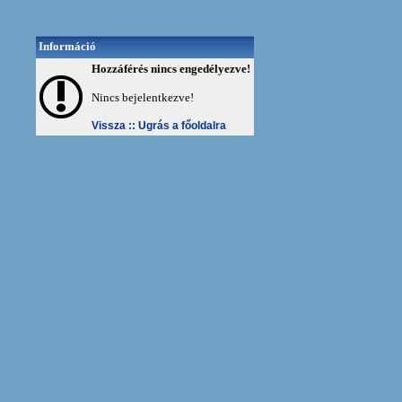
Információ
Hozzáférés nincs engedélyezve!
Nincs bejelentkezve!
Vissza ::
Ugrás a főoldalra