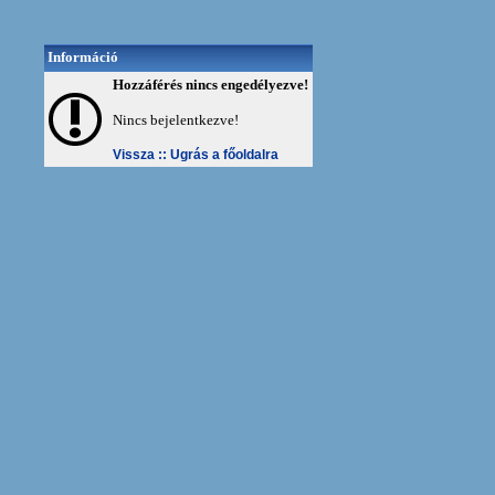
Információ
Hozzáférés nincs engedélyezve!
Nincs bejelentkezve!
Vissza ::
Ugrás a főoldalra