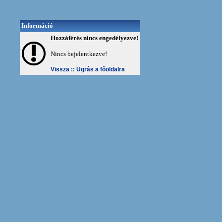
Információ
Hozzáférés nincs engedélyezve!
Nincs bejelentkezve!
Vissza ::
Ugrás a főoldalra