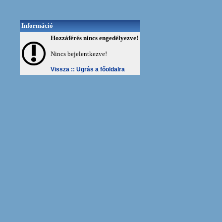
Információ
Hozzáférés nincs engedélyezve!
Nincs bejelentkezve!
Vissza ::
Ugrás a főoldalra