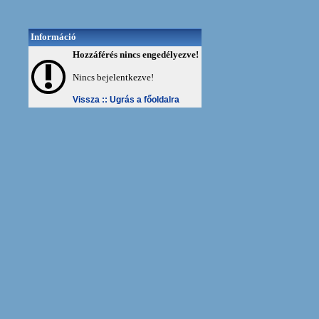
Információ
Hozzáférés nincs engedélyezve!
Nincs bejelentkezve!
Vissza ::
Ugrás a főoldalra