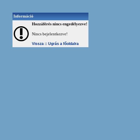
Információ
Hozzáférés nincs engedélyezve!
Nincs bejelentkezve!
Vissza ::
Ugrás a főoldalra