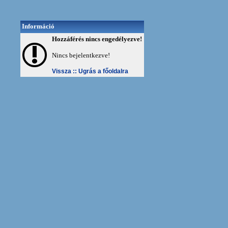
Információ
Hozzáférés nincs engedélyezve!
Nincs bejelentkezve!
Vissza ::
Ugrás a főoldalra