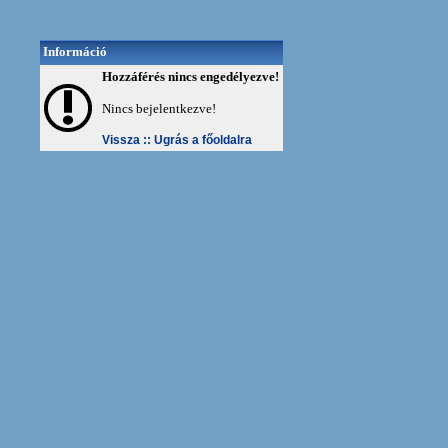
Információ
Hozzáférés nincs engedélyezve!
Nincs bejelentkezve!
Vissza ::
Ugrás a főoldalra