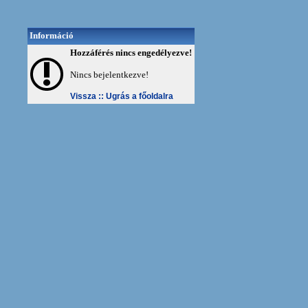
Információ
Hozzáférés nincs engedélyezve!
Nincs bejelentkezve!
Vissza ::
Ugrás a főoldalra