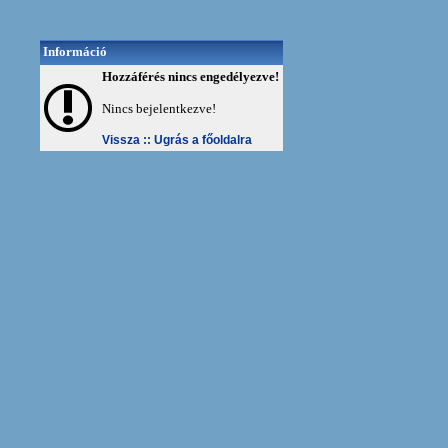
Információ
Hozzáférés nincs engedélyezve!
Nincs bejelentkezve!
Vissza ::
Ugrás a főoldalra