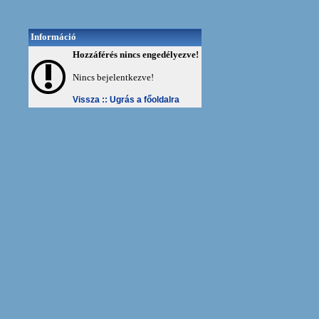
Információ
Hozzáférés nincs engedélyezve!
Nincs bejelentkezve!
Vissza ::
Ugrás a főoldalra