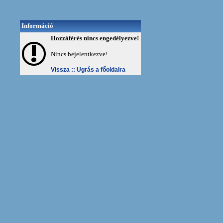
Információ
Hozzáférés nincs engedélyezve!
Nincs bejelentkezve!
Vissza ::
Ugrás a főoldalra