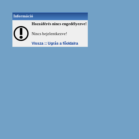
Információ
Hozzáférés nincs engedélyezve!
Nincs bejelentkezve!
Vissza ::
Ugrás a főoldalra