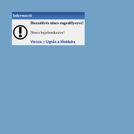
Információ
Hozzáférés nincs engedélyezve!
Nincs bejelentkezve!
Vissza ::
Ugrás a főoldalra