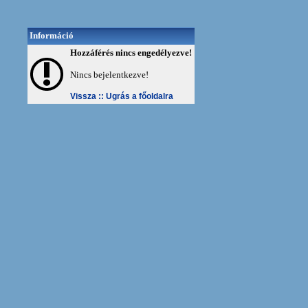
Információ
Hozzáférés nincs engedélyezve!
Nincs bejelentkezve!
Vissza ::
Ugrás a főoldalra