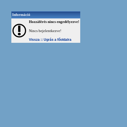
Információ
Hozzáférés nincs engedélyezve!
Nincs bejelentkezve!
Vissza ::
Ugrás a főoldalra