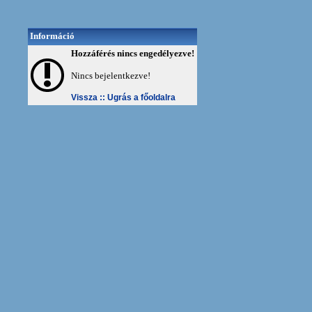
Információ
Hozzáférés nincs engedélyezve!
Nincs bejelentkezve!
Vissza ::
Ugrás a főoldalra