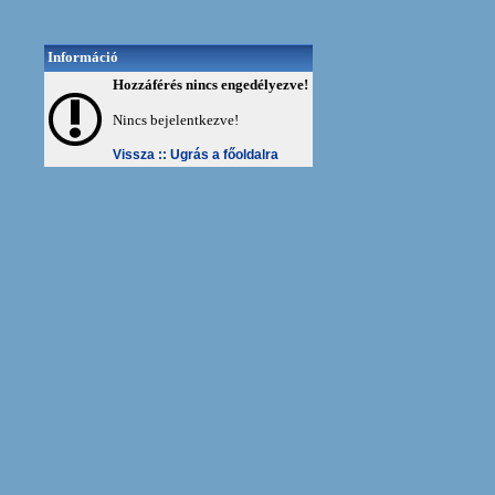
Információ
Hozzáférés nincs engedélyezve!
Nincs bejelentkezve!
Vissza ::
Ugrás a főoldalra