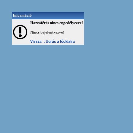
Információ
Hozzáférés nincs engedélyezve!
Nincs bejelentkezve!
Vissza ::
Ugrás a főoldalra