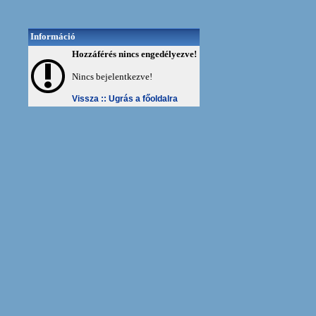
Információ
Hozzáférés nincs engedélyezve!
Nincs bejelentkezve!
Vissza ::
Ugrás a főoldalra