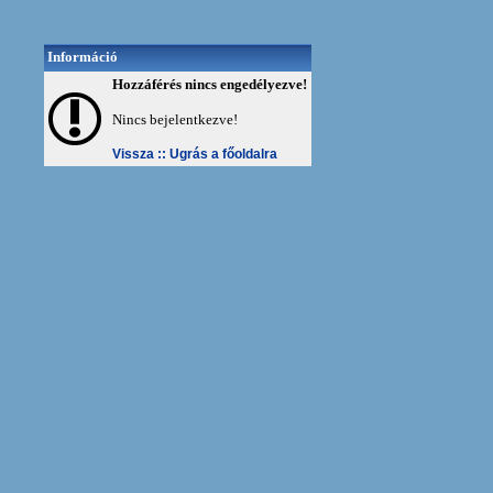
Információ
Hozzáférés nincs engedélyezve!
Nincs bejelentkezve!
Vissza ::
Ugrás a főoldalra