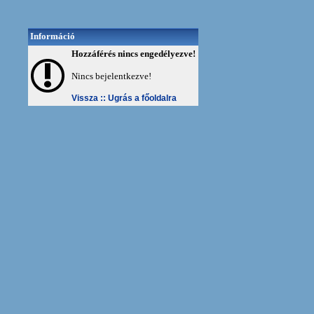
Információ
Hozzáférés nincs engedélyezve!
Nincs bejelentkezve!
Vissza ::
Ugrás a főoldalra