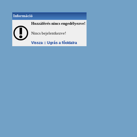
Információ
Hozzáférés nincs engedélyezve!
Nincs bejelentkezve!
Vissza ::
Ugrás a főoldalra