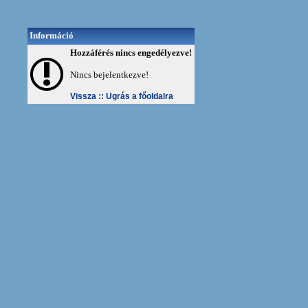
Információ
Hozzáférés nincs engedélyezve!
Nincs bejelentkezve!
Vissza ::
Ugrás a főoldalra