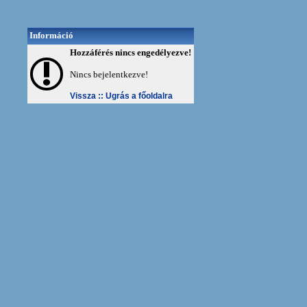
Információ
Hozzáférés nincs engedélyezve!
Nincs bejelentkezve!
Vissza ::
Ugrás a főoldalra