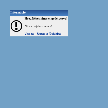
Információ
Hozzáférés nincs engedélyezve!
Nincs bejelentkezve!
Vissza ::
Ugrás a főoldalra