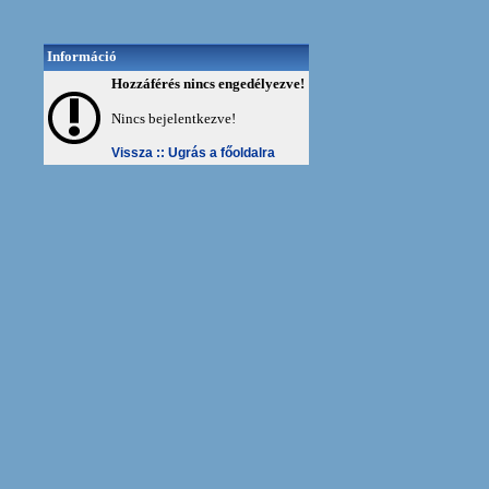
Információ
Hozzáférés nincs engedélyezve!
Nincs bejelentkezve!
Vissza ::
Ugrás a főoldalra