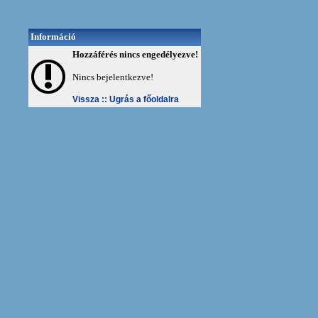
Információ
Hozzáférés nincs engedélyezve!
Nincs bejelentkezve!
Vissza ::
Ugrás a főoldalra