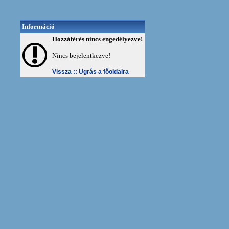
Információ
Hozzáférés nincs engedélyezve!
Nincs bejelentkezve!
Vissza ::
Ugrás a főoldalra