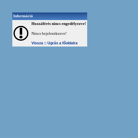
Információ
Hozzáférés nincs engedélyezve!
Nincs bejelentkezve!
Vissza ::
Ugrás a főoldalra