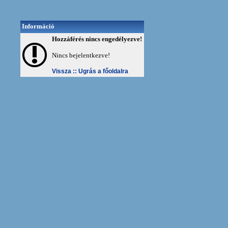
Információ
Hozzáférés nincs engedélyezve!
Nincs bejelentkezve!
Vissza ::
Ugrás a főoldalra