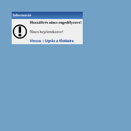
Információ
Hozzáférés nincs engedélyezve!
Nincs bejelentkezve!
Vissza ::
Ugrás a főoldalra