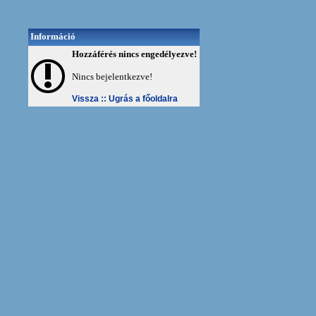
Információ
Hozzáférés nincs engedélyezve!
Nincs bejelentkezve!
Vissza ::
Ugrás a főoldalra