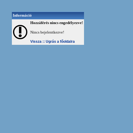
Információ
Hozzáférés nincs engedélyezve!
Nincs bejelentkezve!
Vissza ::
Ugrás a főoldalra